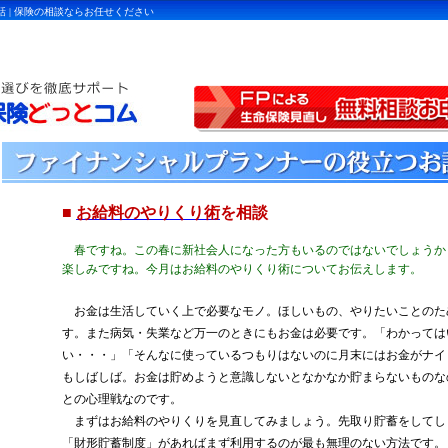
 | 保険の相談ならお任せください
■
お給料のやりくり術
を相談
春ですね。この春に新社会人になった方もいるのではないでしょうか
楽しみですね。今月はお給料のやりくり術についてお伝えします。
お金は生活していく上で必要なモノ。ほしいもの、やりたいことのた
す。また病気・失業など万一のときにもお金は必要です。「わかっては
い・・・」「そんなに使っているつもりはないのに月末にはお金がナイ
もしばしば。お金は貯めようと意識しないとなかなか貯まらないものな
との心理戦なのです。
まずはお給料のやりくりを見直してみましょう。先取り貯蓄をしてし
「財形貯蓄制度」があればまず利用するのが最も無理のない方法です。