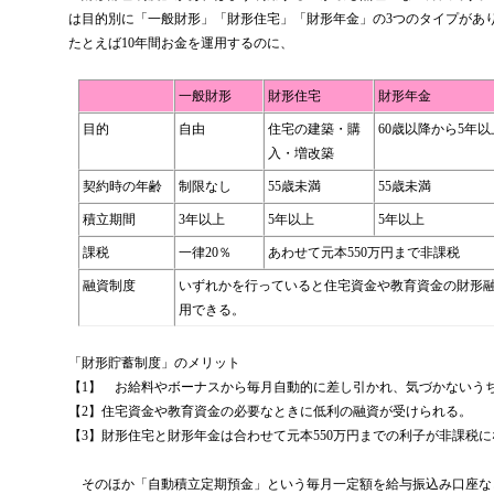
は目的別に「一般財形」「財形住宅」「財形年金」の
3
つのタイプがあ
たとえば
10
年間お金を運用するのに、
一般財形
財形住宅
財形年金
目的
自由
住宅の建築・購
60
歳以降から
5
年以
入・増改築
契約時の年齢
制限なし
55
歳未満
55
歳未満
積立期間
3
年以上
5
年以上
5
年以上
課税
一律
20
％
あわせて元本
550
万円まで非課税
融資制度
いずれかを行っていると住宅資金や教育資金の財形
用できる。
「財形貯蓄制度」のメリット
【
1
】 お給料やボーナスから毎月自動的に差し引かれ、気づかないう
【
2
】住宅資金や教育資金の必要なときに低利の融資が受けられる。
【
3
】財形住宅と財形年金は合わせて元本
550
万円までの利子が非課税に
そのほか「自動積立定期預金」という毎月一定額を給与振込み口座な