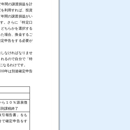
で年間の譲渡損益を計
度を利用すれば、投資
て年間の譲渡損益がい
す。さらに「特定口
、どちらかを選択する
った場合、換金するご
確定申告をする必要が
告しなければなりませ
くれるので自分で「特
になるわけです。
010
年は別途確定申告
から１０％源泉徴
原則課税終了
取引報告書」をも
分で確定申告をす