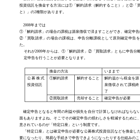
投資信託を換金する方法には①「解約請求（解約すること）」と②「
と）」の
2
種類があります。
2008
年までは
①「解約請求」の場合の課税は源泉徴収で済ますことができ、確定申告
②「買取請求」の場合の課税は、申告分離課税として原則確定申告を
た。
それが
2009
年からは、①「解約請求」②「買取請求」ともに申告分
定申告を行うことが必要となります。
換金の方法
いままで
公募株式
①解約請求
解約すること
解約益から税金を源
投資信託
泉徴収されて課税終
了
②買取請求
売却すること
確定申告が必要
確定申告となると年間の利益や損失を自分で計算しなければならな
面もありますよね。そこでその確定申告の煩わしさを軽減するために
意されているのが「特定口座」という制度です。
「特定口座」とは確定申告が必要な公募株式投資信託などを換金した
要になったり、簡易な手続きで申告できようになったりする仕組みのこ