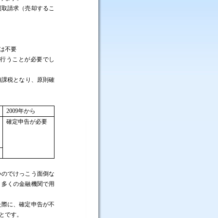
買取請求（売却するこ
は不要
行うことが必要でし
離課税となり、原則確
2009
年から
確定申告が必要
いのでけっこう面倒な
、多くの金融機関で用
際に、確定申告が不
とです。