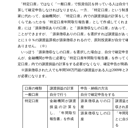
「特定口座」ではなく「一般口座」で投資信託を持っている人は自分
算して確定申告しなければなりません。一方、「特定口座」という制
家に代わって、金融機関が、「特定口座」内での譲渡損益の計算をし
くらであったかを「特定口座年間取引報告書」として作成してくれま
座」には「源泉徴収ありの口座」と「源泉徴収なしの口座」があって
ことができますが、「源泉徴収ありの口座」を選択すれば譲渡益があ
とに１０％の譲渡益課税が源泉徴収されるので、原則投資家が自分で
ありません。（※）
いっぽう「源泉徴収なしの口座」を選択した場合は、自分で確定申
んが、金融機関が申告に必要な「特定口座年間取引報告書」を作って
定口座」内での譲渡損益の計算をする必要がなくなり、確定申告が簡易
※源泉徴収された人でも年間
500
万円超の譲渡益がある人は
2009
年と
2
が必要になります。
口座の種類
譲渡損益の計算
申告・納税の方法
一般口座
自分で行う
自分で確定申告をする
特定口座
金融機関が譲渡
源泉徴収ありの口
譲渡益
損益の計算を
座
収され
し、「年間取引
源泉徴収なしの口
「年間
報告書」を作成
座
とに自
る