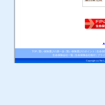
▲
TOP
|
賢い保険選びの第一歩
|
賢い保険選びのポイント
|
生命保
生命保険会社一覧
|
生命保険会社格付
|
プラ
Copyright (c) Net Li