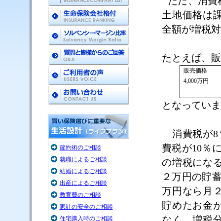
ただ、消費
土地価格は
全額が増税対
たとえば、販
販売価格
4,000
万円
となっていま
消費税が
8
費税が
10
％
節約術のご相談
就職によるご相談
の増税にな
結婚によるご相談
２万円の貯
出産によるご相談
万円なら月
教育費のご相談
貯めたお金
家計の安全のご相談
なく、増税
住宅購入時のご相談