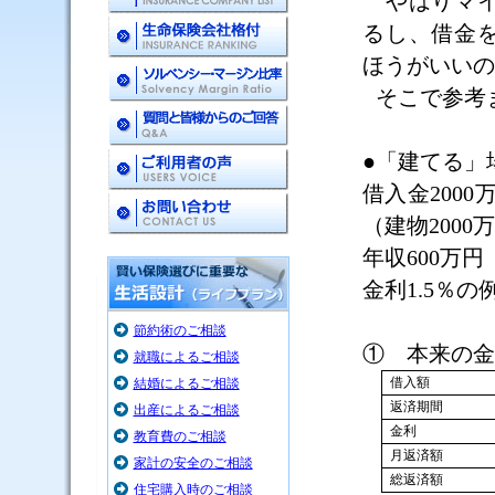
やはりマイ
るし、借金
ほうがいいの
そこで参考
●「建てる
借入金
2000
（建物
2000
万
年収
600
万円
金利
1.5
％の
節約術のご相談
① 本来の金
就職によるご相談
借入額
結婚によるご相談
返済期間
出産によるご相談
金利
教育費のご相談
月返済額
家計の安全のご相談
総返済額
住宅購入時のご相談