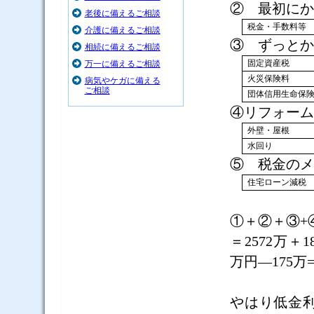
② 最初にか
老後に備えるご相談
税金・手数料等
介護に備えるご相談
③ ずっとか
相続に備えるご相談
固定資産税
万一に備えるご相談
火災保険料
病気やケガに備える
ご相談
団体信用生命保
④リフォーム
外壁・屋根
水回り
⑤ 税金のメ
住宅ローン減税
①＋②＋③
+
＝
2572
万＋
1
万円―
175
万
やはり低金