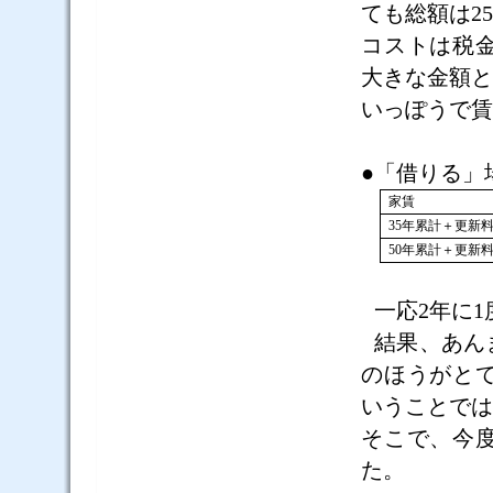
ても総額は
25
コストは税
大きな金額と
いっぽうで賃
●「借りる」
家賃
35
年累計＋更新
50
年累計＋更新
一応
2
年に
1
結果、あん
のほうがと
いうことでは
そこで、今
た。