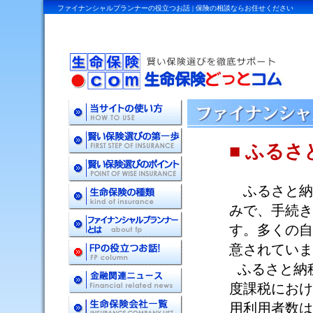
ファイナンシャルプランナーの役立つお話 | 保険の相談ならお任せください
■ ふる
ふるさと納
みで、手続き
す。多くの自
意されていま
ふるさと納
度課税におけ
用利用者数は