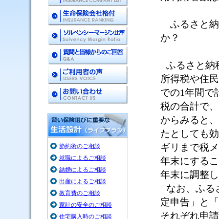
ふるさと納
か？
ふるさと納
所得税や住民
での
1
年間で
税の合計で、
からみると、
たとしても効
ギリまで税メ
節約術のご相談
就職によるご相談
年末にするこ
結婚によるご相談
年末に調整し
出産によるご相談
なお、ふる
教育費のご相談
定申告」と「
家計の安全のご相談
それぞれ申請
住宅購入時のご相談