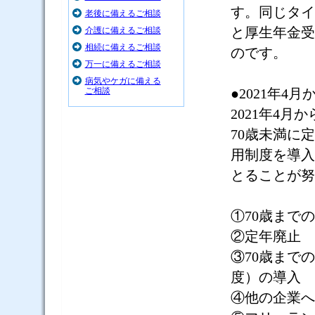
す。同じタイ
老後に備えるご相談
と厚生年金受
介護に備えるご相談
相続に備えるご相談
のです。
万一に備えるご相談
病気やケガに備える
ご相談
●
2021
年
4
月
2021
年
4
月か
70
歳未満に定
用制度を導入
とることが努
①
70
歳までの
②定年廃止
③
70
歳までの
度）の導入
④他の企業へ