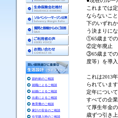
●現在のルー
これまでは定
ならないこと
下のいずれか
う決まりにな
①
65
歳までの
②定年廃止
③
65
歳までの
度等）を導入
これは
2013
年
節約術のご相談
られています
就職によるご相談
定年について
結婚によるご相談
出産によるご相談
すべての企業
教育費のご相談
て厚生年金の
家計の安全のご相談
歳ずつ引き上
住宅購入時のご相談