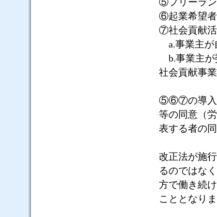
⑤フリーラン
⑥起業希望者
⑦社会貢献活
a.
事業主が
b.
事業主が
社会貢献事業
⑤⑥⑦の導入
等の同意（労
表する者の同
改正法が施行
るのではなく
方で働き続け
こととなりま