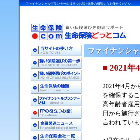
ファイナンシャルプランナーの役立つお話 | 保険の相談ならお任せください
■ 2021
年
4
2021
年
4
月か
を確保するこ
高年齢者雇用
日から施行さ
言われていま