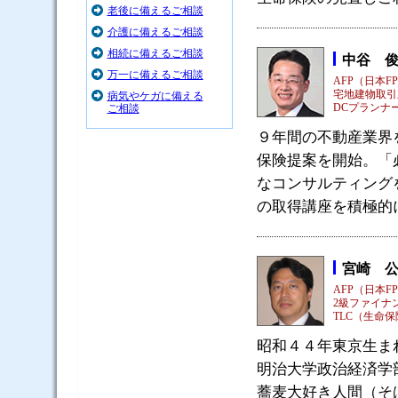
老後に備えるご相談
介護に備えるご相談
相続に備えるご相談
中谷 
万一に備えるご相談
AFP（日本F
宅地建物取引
病気やケガに備える
DCプランナ
ご相談
９年間の不動産業界
保険提案を開始。「
なコンサルティング
の取得講座を積極的
宮崎 
AFP（日本F
2級ファイナ
TLC（生命保
昭和４４年東京生ま
明治大学政治経済学
蕎麦大好き人間（そ