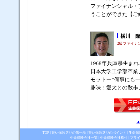
ファイナンシャル・
うことができた【ご
横川 
2級ファイナ
1968年兵庫県生ま
日本大学工学部卒業
モットー”何事にも
趣味：愛犬との散歩
▲
TOP
|
賢い保険選びの第一歩
|
賢い保険選びのポイント
|
生命保
生命保険会社一覧
|
生命保険会社格付
|
プラ