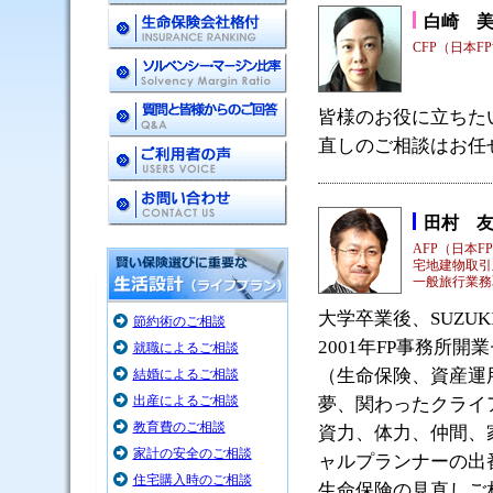
白崎 
CFP（日本F
皆様のお役に立ちた
直しのご相談はお任
田村 
AFP（日本F
宅地建物取引
一般旅行業務
大学卒業後、SUZU
節約術のご相談
2001年FP事務所
就職によるご相談
（生命保険、資産運
結婚によるご相談
出産によるご相談
夢、関わったクライ
教育費のご相談
資力、体力、仲間、
家計の安全のご相談
ャルプランナーの出
住宅購入時のご相談
生命保険の見直しご